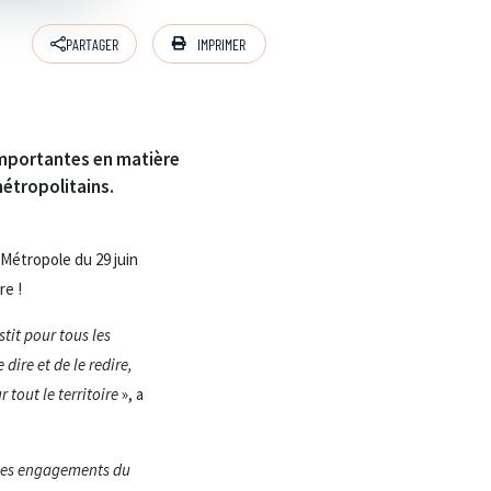
IMPRIMER
PARTAGER
 importantes en matière
étropolitains.
 Métropole du 29 juin
re !
tit pour tous les
dire et de le redire,
 tout le territoire
», a
u les engagements du