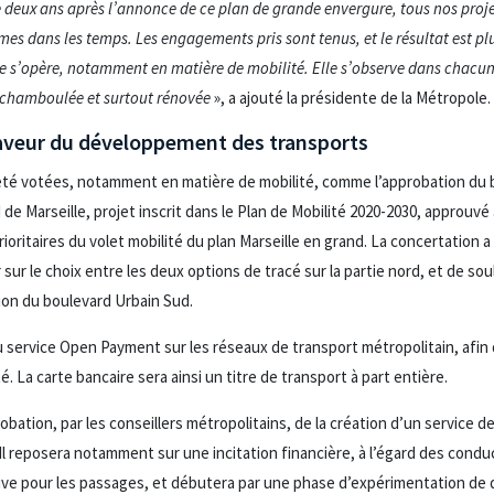
 deux ans après l’annonce de ce plan de grande envergure, tous nos projet
es dans les temps. Les engagements pris sont tenus, et le résultat est plu
ine s’opère, notamment en matière de mobilité. Elle s’observe dans chac
 chamboulée et surtout rénovée
», a ajouté la présidente de la Métropole.
aveur du développement des transports
 été votées, notamment en matière de mobilité, comme l’approbation du b
 Marseille, projet inscrit dans le Plan de Mobilité 2020-2030, approuvé à
rioritaires du volet mobilité du plan Marseille en grand. La concertatio
 sur le choix entre les deux options de tracé sur la partie nord, et de soul
tion du boulevard Urbain Sud.
u service Open Payment sur les réseaux de transport métropolitain, afin d
é. La carte bancaire sera ainsi un titre de transport à part entière.
bation, par les conseillers métropolitains, de la création d’un service de
. Il reposera notamment sur une incitation financière, à l’égard des cond
ctive pour les passages, et débutera par une phase d’expérimentation de