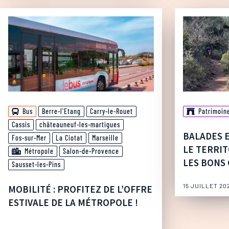
Bus
Berre-l'Etang
Carry-le-Rouet
Patrimoin
Cassis
châteauneuf-les-martigues
BALADES 
Fos-sur-Mer
La Ciotat
Marseille
LE TERRIT
Métropole
Salon-de-Provence
LES BONS 
Sausset-les-Pins
15 JUILLET 20
MOBILITÉ : PROFITEZ DE L’OFFRE
ESTIVALE DE LA MÉTROPOLE !