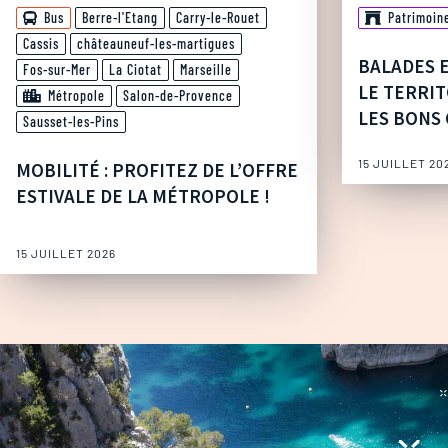
Bus
Berre-l'Etang
Carry-le-Rouet
Patrimoin
Cassis
châteauneuf-les-martigues
BALADES 
Fos-sur-Mer
La Ciotat
Marseille
LE TERRIT
Métropole
Salon-de-Provence
LES BONS 
Sausset-les-Pins
15 JUILLET 20
MOBILITÉ : PROFITEZ DE L’OFFRE
ESTIVALE DE LA MÉTROPOLE !
15 JUILLET 2026