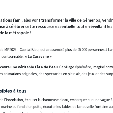
ations familiales vont transformer la ville de Gémenos, vendr
use à célébrer cette ressource essentielle tout en éveillant le
de la métropole !
e MP2025 – Capital Bleu, qui a rassemblé plus de 25 000 personnes à La C
incontournable :
« La Caravane »
.
evra une véritable fête de l’eau
. Ce village éphémère, imaginé co
s animations originales, des spectacles en plein air, des jeux et des surp
sibles à tous
es de l’inondation, écouter la charmeuse d’eau, embarquer sur une vague à
s-marine au fond d’un puits, écouter les fables de la nouvelle fontaine a