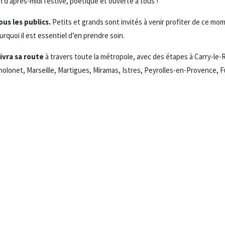
n d’après-midi festive, poétique et ouverte à tous !
us les publics.
Petits et grands sont invités à venir profiter de ce mom
urquoi il est essentiel d’en prendre soin.
ivra sa route
à travers toute la métropole, avec des étapes à Carry-le
lonet, Marseille, Martigues, Miramas, Istres, Peyrolles-en-Provence, F