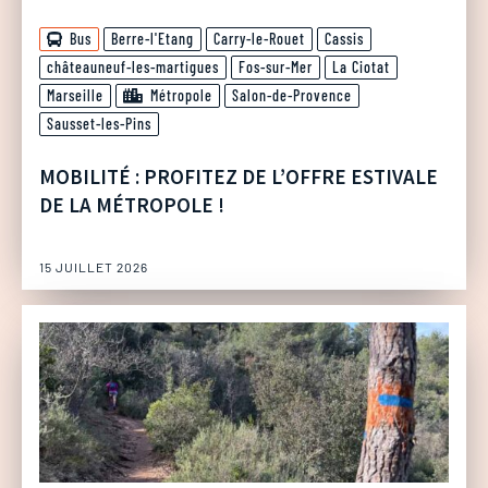
Bus
Berre-l'Etang
Carry-le-Rouet
Cassis
châteauneuf-les-martigues
Fos-sur-Mer
La Ciotat
Marseille
Métropole
Salon-de-Provence
Sausset-les-Pins
MOBILITÉ : PROFITEZ DE L’OFFRE ESTIVALE
DE LA MÉTROPOLE !
15 JUILLET 2026