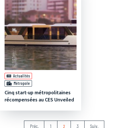
Actualités
Métropole
Cinq start-up métropolitaines
récompensées au CES Unveiled
Préc.
1
3
Suiv.
2