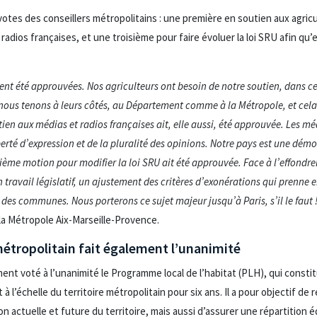
otes des conseillers métropolitains : une première en soutien aux agri
 radios françaises, et une troisième pour faire évoluer la loi SRU afin qu’el
ent été approuvées. Nos agriculteurs ont besoin de notre soutien, dans ce c
ous tenons à leurs côtés, au Département comme à la Métropole, et cela
en aux médias et radios françaises ait, elle aussi, été approuvée. Les m
berté d’expression et de la pluralité des opinions. Notre pays est une dém
roisième motion pour modifier la loi SRU ait été approuvée. Face à l’effo
avail législatif, un ajustement des critères d’exonérations qui prenne 
des communes. Nous porterons ce sujet majeur jusqu’à Paris, s’il le faut 
la Métropole Aix-Marseille-Provence.
étropolitain fait également l’unanimité
ent voté à l’unanimité le Programme local de l’habitat (PLH), qui constitu
 à l’échelle du territoire métropolitain pour six ans. Il a pour objectif d
actuelle et future du territoire, mais aussi d’assurer une répartition éq