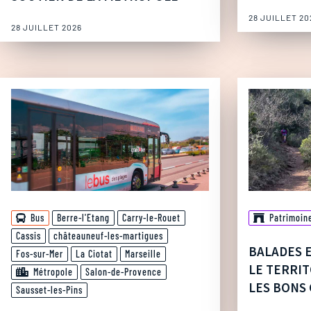
28 JUILLET 20
28 JUILLET 2026
Bus
Berre-l'Etang
Carry-le-Rouet
Patrimoin
Cassis
châteauneuf-les-martigues
BALADES 
Fos-sur-Mer
La Ciotat
Marseille
LE TERRIT
Métropole
Salon-de-Provence
LES BONS 
Sausset-les-Pins