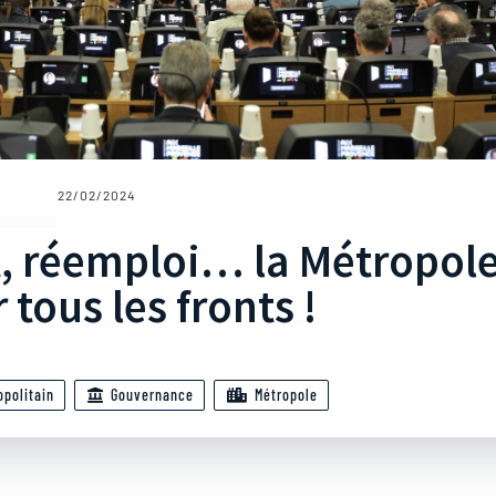
22/02/2024
t, réemploi… la Métropol
 tous les fronts !
opolitain
Gouvernance
Métropole