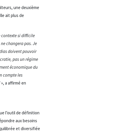
culteurs, une deuxième
le ait plus de
ontexte si difficile
 ne changera pas. Je
édias doivent pouvoir
ocratie, pas un régime
ndrement économique du
en compte les
!
», a affirmé en
e l’outil de définition
e répondre aux besoins
uilibrée et diversifiée