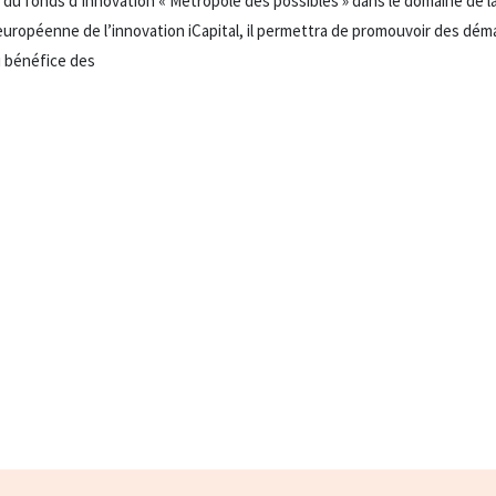
 du fonds d’innovation « Métropole des possibles » dans le domaine de la
e européenne de l’innovation iCapital, il permettra de promouvoir des dé
au bénéfice des