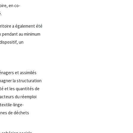
oire, en co-
.
rritoire a également été
aux pendant au minimum
ispositif, un
énagers et assimilés
mpagner la structuration
ité et les quantités de
 acteurs du réemploi
textile-linge-
onnes de déchets