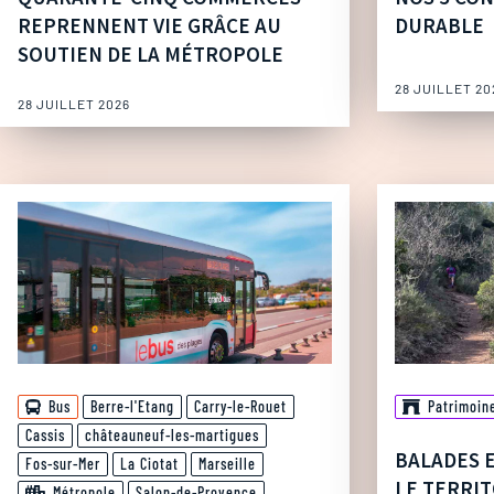
REPRENNENT VIE GRÂCE AU
DURABLE
SOUTIEN DE LA MÉTROPOLE
28 JUILLET 20
28 JUILLET 2026
Bus
Berre-l'Etang
Carry-le-Rouet
Patrimoin
Cassis
châteauneuf-les-martigues
BALADES 
Fos-sur-Mer
La Ciotat
Marseille
LE TERRIT
Métropole
Salon-de-Provence