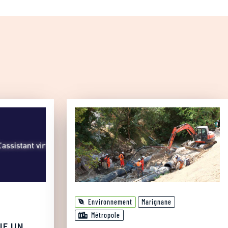
Environnement
Marignane
Métropole
IE UN