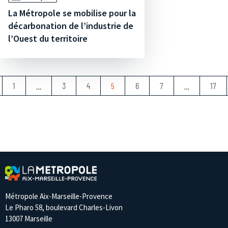
La Métropole se mobilise pour la
décarbonation de l’industrie de
l’Ouest du territoire
1
3
4
6
7
17
…
5
…
Métropole Aix-Marseille-Provence
Le Pharo 58, boulevard Charles-Livon
13007 Marseille