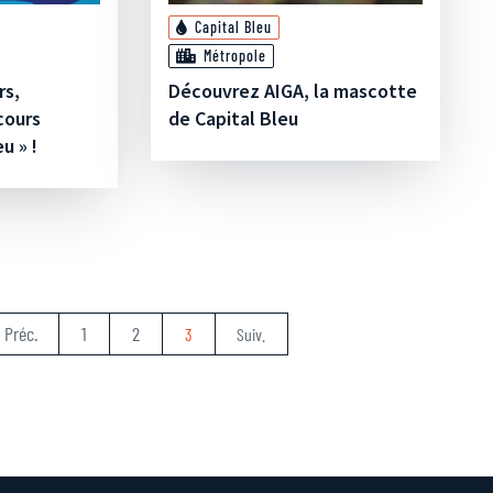
Capital Bleu
Métropole
rs,
Découvrez AIGA, la mascotte
cours
de Capital Bleu
u » !
Préc.
1
2
3
Suiv.