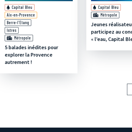
Capital Bleu
Capital Bleu
Aix-en-Provence
Métropole
Berre-l'Etang
Jeunes réalisateu
Istres
participez au con
Métropole
« l’eau, Capital Ble
5 balades inédites pour
explorer la Provence
autrement !