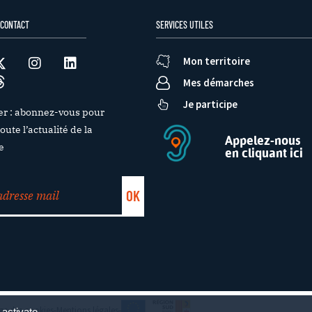
 CONTACT
SERVICES UTILES
Mon territoire
Mes démarches
Je participe
er : abonnez-vous pour
oute l’actualité de la
Appelez-nous
e
en cliquant ici
e des cookies
Mentions légales
 activate