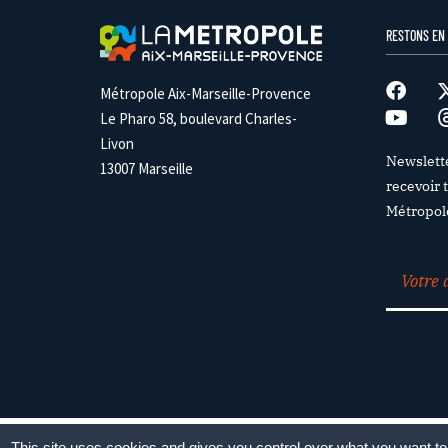
RESTONS EN
Métropole Aix-Marseille-Provence
Le Pharo 58, boulevard Charles-
Livon
Newslett
13007 Marseille
recevoir t
Métropol
Paramétrag
This site uses cookies and gives you control over what you want to