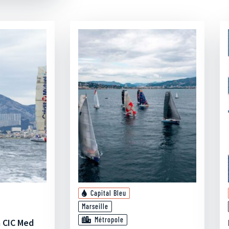
Capital Bleu
Marseille
Métropole
a CIC Med