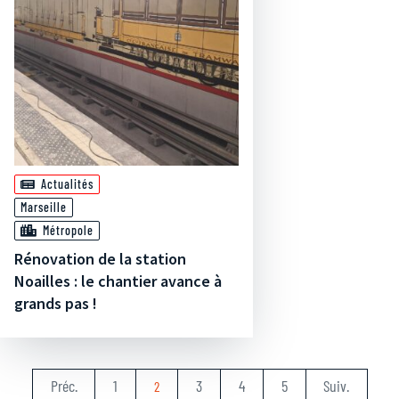
Actualités
Marseille
Métropole
Rénovation de la station
Noailles : le chantier avance à
grands pas !
Préc.
1
3
4
5
Suiv.
2