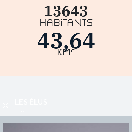
13643
Habitants
43,64
2
km
LES ÉLUS