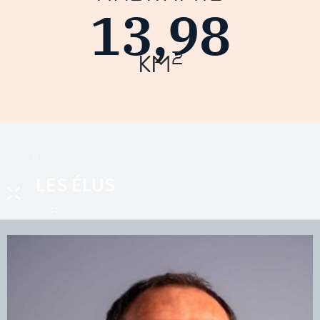
13,98
2
km
LES ÉLUS