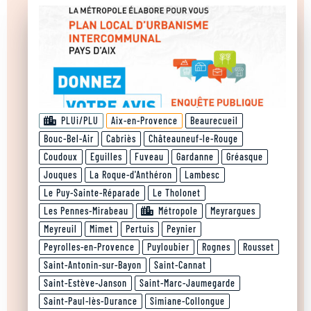
PLUi/PLU
Aix-en-Provence
Beaurecueil
Bouc-Bel-Air
Cabriès
Châteauneuf-le-Rouge
Coudoux
Eguilles
Fuveau
Gardanne
Gréasque
Jouques
La Roque-d'Anthéron
Lambesc
Le Puy-Sainte-Réparade
Le Tholonet
Les Pennes-Mirabeau
Métropole
Meyrargues
Meyreuil
Mimet
Pertuis
Peynier
Peyrolles-en-Provence
Puyloubier
Rognes
Rousset
Saint-Antonin-sur-Bayon
Saint-Cannat
Saint-Estève-Janson
Saint-Marc-Jaumegarde
Saint-Paul-lès-Durance
Simiane-Collongue