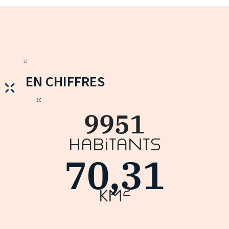
EN CHIFFRES
9951
Habitants
70,31
2
km