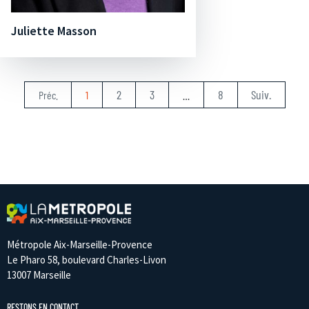
Juliette Masson
2
3
8
Suiv.
Préc.
1
…
Métropole Aix-Marseille-Provence
Le Pharo 58, boulevard Charles-Livon
13007 Marseille
RESTONS EN CONTACT