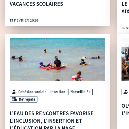
VACANCES SCOLAIRES
LE
AI
13 FÉVRIER 2026
13 
Cohésion sociale - Insertion
Marseille 8e
Métropole
OL
L’EAU DES RENCONTRES FAVORISE
L’
L’INCLUSION, L’INSERTION ET
L’ÉDUCATION PAR LA NAGE