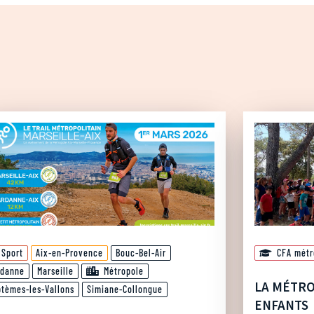
Sport
Aix-en-Provence
Bouc-Bel-Air
CFA métr
rdanne
Marseille
Métropole
LA MÉTRO
ptèmes-les-Vallons
Simiane-Collongue
ENFANTS