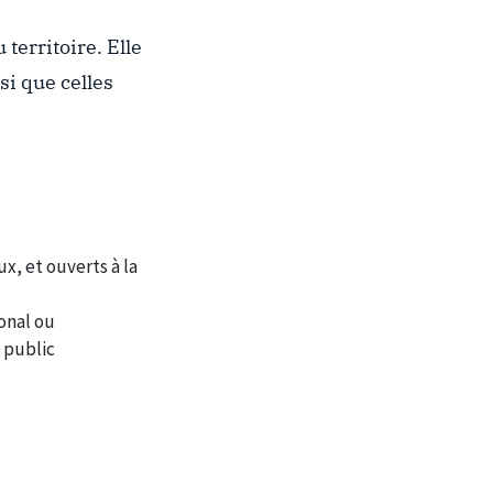
territoire. Elle
si que celles
x, et ouverts à la
ional ou
e public