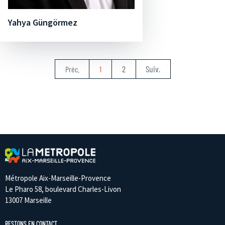
Yahya Güngörmez
2
Suiv.
Préc.
1
Métropole Aix-Marseille-Provence
Le Pharo 58, boulevard Charles-Livon
13007 Marseille
RESTONS EN CONTACT