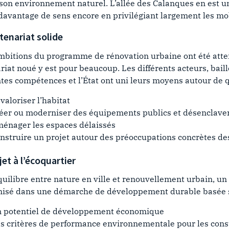
t son environnement naturel. L’allée des Calanques en est u
davantage de sens encore en privilégiant largement les mo
tenariat solide
ambitions du programme de rénovation urbaine ont été attei
riat noué y est pour beaucoup. Les différents acteurs, baille
ntes compétences et l’État ont uni leurs moyens autour de 
valoriser l’habitat
éer ou moderniser des équipements publics et désenclaver
énager les espaces délaissés
nstruire un projet autour des préoccupations concrètes de
jet à l’écoquartier
quilibre entre nature en ville et renouvellement urbain, un
nisé dans une démarche de développement durable basée sur
 potentiel de développement économique
s critères de performance environnementale pour les con