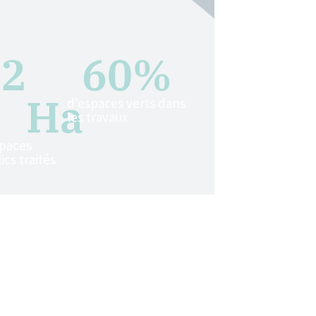
12
60
%
Ha
d'espaces verts dans
les travaux
spaces
ics traités