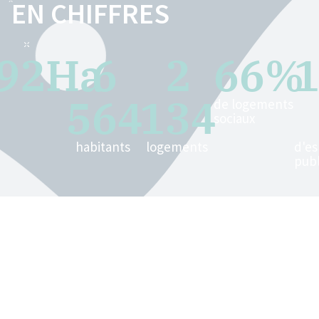
EN CHIFFRES
92
Ha
6
2
66
%
564
134
de logements
sociaux
habitants
logements
d'e
publ