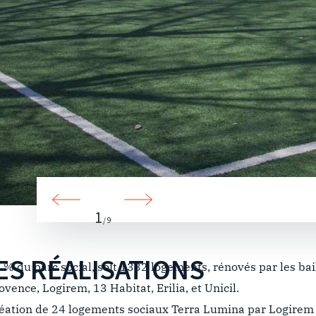
1
/ 9
ES RÉALISATIONS
 % du parc social, soit 1332 logements, rénovés par les bai
ovence, Logirem, 13 Habitat, Erilia, et Unicil.
éation de 24 logements sociaux Terra Lumina par Logirem 