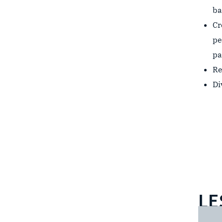
ba
Cr
pe
pa
Re
Di
LE