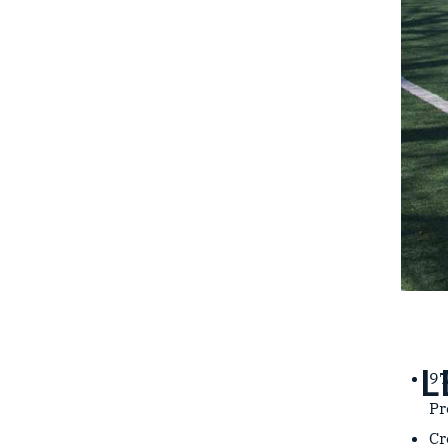
L
97
Pr
Cr