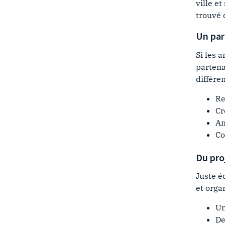
ville e
trouvé 
Un par
Si les 
partena
différe
Re
Cr
Am
Co
Du pro
Juste é
et orga
Un
De