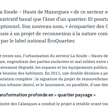
a Soude – Hauts de Mazargues » de ce secteur su
tratif banal que l’âme d’un quartier. Et pourtan
ptionnel. Son nouveau nom, « écoquartier des C
is à un projet de reconnexion à la nature comme
par le label national ÉcoQuartier.
 trente ans, l’urbanisation du secteur La Soude – Hauts de
ce, engendrant des parties enclavées et mal reliées entre el
sivement dégradé, les espaces et les équipements publics,
x besoins des habitants. En 2011, une double décision a per
utation complète : la signature du projet de renouvellemen
ion urbaine (Anru), et le lancement, en parallèle, d’une dé
ansformation profonde en « quartier paysage »
imité des Calanques a conduit le projet à rétablir avant to