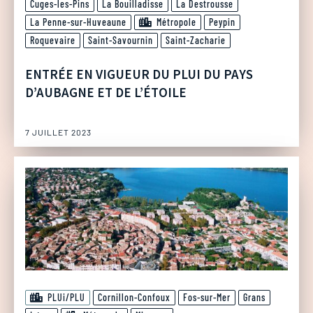
Cuges-les-Pins
La Bouilladisse
La Destrousse
La Penne-sur-Huveaune
Métropole
Peypin
Roquevaire
Saint-Savournin
Saint-Zacharie
ENTRÉE EN VIGUEUR DU PLUI DU PAYS
D’AUBAGNE ET DE L’ÉTOILE
7 JUILLET 2023
PLUi/PLU
Cornillon-Confoux
Fos-sur-Mer
Grans