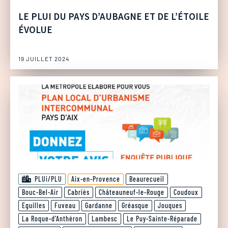
LE PLUI DU PAYS D’AUBAGNE ET DE L’ÉTOILE
ÉVOLUE
19 JUILLET 2024
PLUi/PLU
Aix-en-Provence
Beaurecueil
Bouc-Bel-Air
Cabriès
Châteauneuf-le-Rouge
Coudoux
Eguilles
Fuveau
Gardanne
Gréasque
Jouques
La Roque-d'Anthéron
Lambesc
Le Puy-Sainte-Réparade