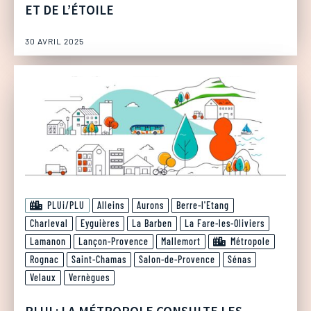
ET DE L’ÉTOILE
30 AVRIL 2025
PLUi/PLU
Alleins
Aurons
Berre-l'Etang
Charleval
Eyguières
La Barben
La Fare-les-Oliviers
Lamanon
Lançon-Provence
Mallemort
Métropole
Rognac
Saint-Chamas
Salon-de-Provence
Sénas
Velaux
Vernègues