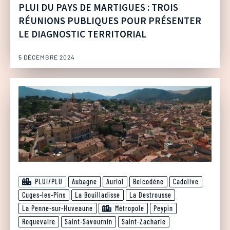
PLUI DU PAYS DE MARTIGUES : TROIS
RÉUNIONS PUBLIQUES POUR PRÉSENTER
LE DIAGNOSTIC TERRITORIAL
5 DÉCEMBRE 2024
PLUi/PLU
Aubagne
Auriol
Belcodène
Cadolive
Cuges-les-Pins
La Bouilladisse
La Destrousse
La Penne-sur-Huveaune
Métropole
Peypin
Roquevaire
Saint-Savournin
Saint-Zacharie