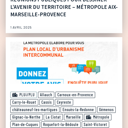
L’AVENIR DU TERRITOIRE – MÉTROPOLE AIX-
MARSEILLE-PROVENCE
1 AVRIL 2025
PLUi/PLU
Allauch
Carnoux-en-Provence
Carry-le-Rouet
Cassis
Ceyreste
châteauneuf-les-martigues
Ensuès-la-Redonne
Gémenos
Gignac-la-Nerthe
La Ciotat
Marseille
Métropole
Plan-de-Cuques
Roquefort-la-Bédoule
Saint-Victoret