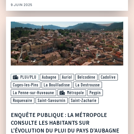
9 JUIN 2025
PLUi/PLU
Aubagne
Auriol
Belcodène
Cadolive
Cuges-les-Pins
La Bouilladisse
La Destrousse
La Penne-sur-Huveaune
Métropole
Peypin
Roquevaire
Saint-Savournin
Saint-Zacharie
ENQUÊTE PUBLIQUE : LA MÉTROPOLE
CONSULTE LES HABITANTS SUR
L’ÉVOLUTION DU PLUI DU PAYS D’AUBAGNE