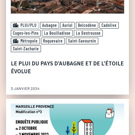
PLUi/PLU
Aubagne
Auriol
Belcodène
Cadolive
Cuges-les-Pins
La Bouilladisse
La Destrousse
Métropole
Roquevaire
Saint-Savournin
Saint-Zacharie
LE PLUI DU PAYS D’AUBAGNE ET DE L’ÉTOILE
ÉVOLUE
3 JANVIER 2024