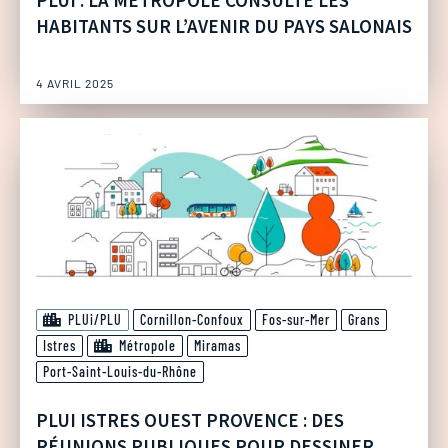
PLUI : LA MÉTROPOLE CONSULTE LES
HABITANTS SUR L’AVENIR DU PAYS SALONAIS
4 AVRIL 2025
PLUi/PLU
Cornillon-Confoux
Fos-sur-Mer
Grans
Istres
Métropole
Miramas
Port-Saint-Louis-du-Rhône
PLUI ISTRES OUEST PROVENCE : DES
RÉUNIONS PUBLIQUES POUR DESSINER