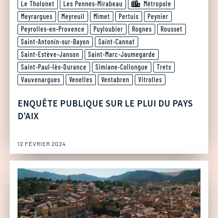
Le Tholonet
Les Pennes-Mirabeau
Métropole
Meyrargues
Meyreuil
Mimet
Pertuis
Peynier
Peyrolles-en-Provence
Puyloubier
Rognes
Rousset
Saint-Antonin-sur-Bayon
Saint-Cannat
Saint-Estève-Janson
Saint-Marc-Jaumegarde
Saint-Paul-lès-Durance
Simiane-Collongue
Trets
Vauvenargues
Venelles
Ventabren
Vitrolles
ENQUÊTE PUBLIQUE SUR LE PLUI DU PAYS
D’AIX
12 FÉVRIER 2024