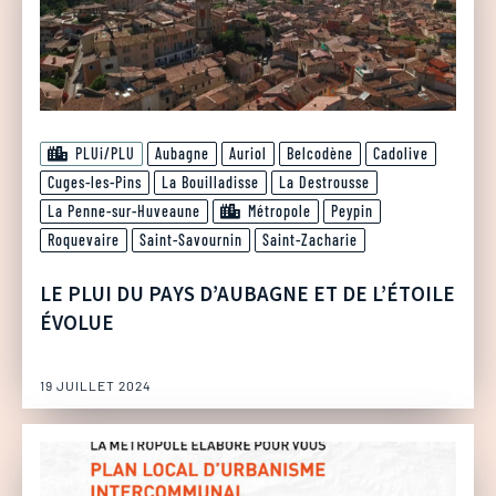
PLUi/PLU
Aubagne
Auriol
Belcodène
Cadolive
Cuges-les-Pins
La Bouilladisse
La Destrousse
La Penne-sur-Huveaune
Métropole
Peypin
Roquevaire
Saint-Savournin
Saint-Zacharie
LE PLUI DU PAYS D’AUBAGNE ET DE L’ÉTOILE
ÉVOLUE
19 JUILLET 2024