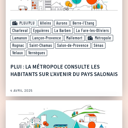
PLUi/PLU
Alleins
Aurons
Berre-l'Etang
Charleval
Eyguières
La Barben
La Fare-les-Oliviers
Lamanon
Lançon-Provence
Mallemort
Métropole
Rognac
Saint-Chamas
Salon-de-Provence
Sénas
Velaux
Vernègues
PLUI : LA MÉTROPOLE CONSULTE LES
HABITANTS SUR L’AVENIR DU PAYS SALONAIS
4 AVRIL 2025