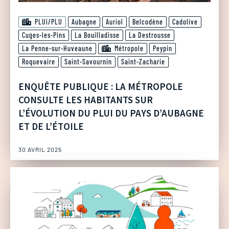
PLUi/PLU
Aubagne
Auriol
Belcodène
Cadolive
Cuges-les-Pins
La Bouilladisse
La Destrousse
La Penne-sur-Huveaune
Métropole
Peypin
Roquevaire
Saint-Savournin
Saint-Zacharie
ENQUÊTE PUBLIQUE : LA MÉTROPOLE
CONSULTE LES HABITANTS SUR
L’ÉVOLUTION DU PLUI DU PAYS D’AUBAGNE
ET DE L’ÉTOILE
30 AVRIL 2025