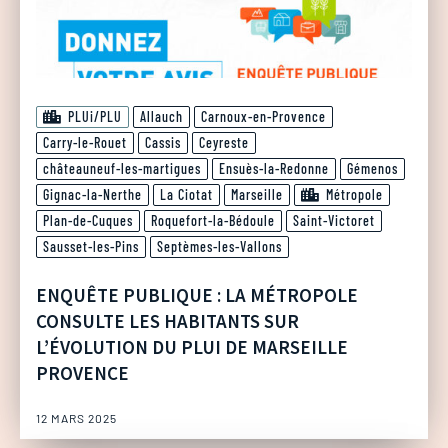
PLUi/PLU
Allauch
Carnoux-en-Provence
Carry-le-Rouet
Cassis
Ceyreste
châteauneuf-les-martigues
Ensuès-la-Redonne
Gémenos
Gignac-la-Nerthe
La Ciotat
Marseille
Métropole
Plan-de-Cuques
Roquefort-la-Bédoule
Saint-Victoret
Sausset-les-Pins
Septèmes-les-Vallons
ENQUÊTE PUBLIQUE : LA MÉTROPOLE
CONSULTE LES HABITANTS SUR
L’ÉVOLUTION DU PLUI DE MARSEILLE
PROVENCE
12 MARS 2025