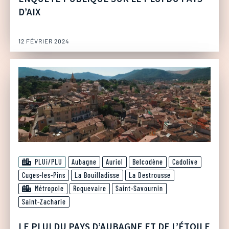
D’AIX
12 FÉVRIER 2024
PLUi/PLU
Aubagne
Auriol
Belcodène
Cadolive
Cuges-les-Pins
La Bouilladisse
La Destrousse
Métropole
Roquevaire
Saint-Savournin
Saint-Zacharie
LE PLUI DU PAYS D’AUBAGNE ET DE L’ÉTOILE