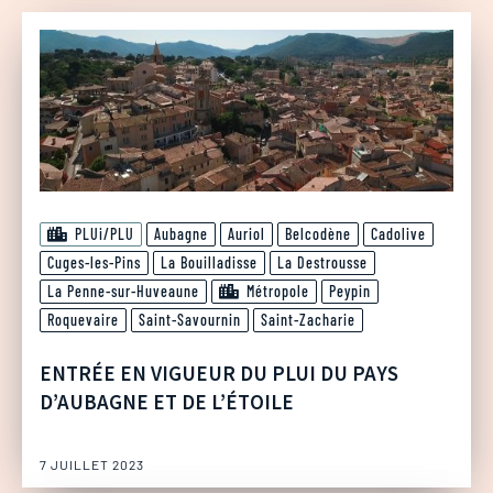
PLUi/PLU
Aubagne
Auriol
Belcodène
Cadolive
Cuges-les-Pins
La Bouilladisse
La Destrousse
La Penne-sur-Huveaune
Métropole
Peypin
Roquevaire
Saint-Savournin
Saint-Zacharie
ENTRÉE EN VIGUEUR DU PLUI DU PAYS
D’AUBAGNE ET DE L’ÉTOILE
7 JUILLET 2023