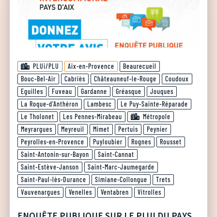
PLUi/PLU
Aix-en-Provence
Beaurecueil
Bouc-Bel-Air
Cabriès
Châteauneuf-le-Rouge
Coudoux
Eguilles
Fuveau
Gardanne
Gréasque
Jouques
La Roque-d'Anthéron
Lambesc
Le Puy-Sainte-Réparade
Le Tholonet
Les Pennes-Mirabeau
Métropole
Meyrargues
Meyreuil
Mimet
Pertuis
Peynier
Peyrolles-en-Provence
Puyloubier
Rognes
Rousset
Saint-Antonin-sur-Bayon
Saint-Cannat
Saint-Estève-Janson
Saint-Marc-Jaumegarde
Saint-Paul-lès-Durance
Simiane-Collongue
Trets
Vauvenargues
Venelles
Ventabren
Vitrolles
ENQUÊTE PUBLIQUE SUR LE PLUI DU PAYS