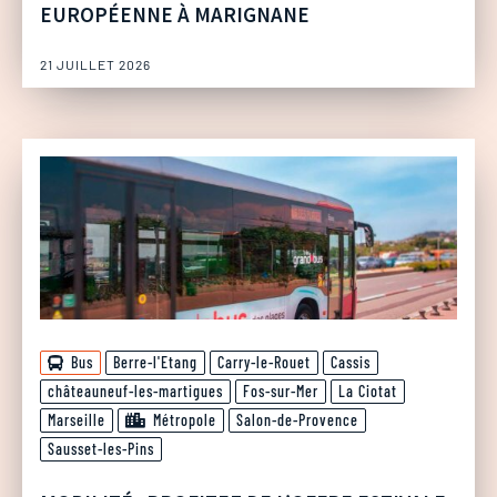
EUROPÉENNE À MARIGNANE
21 JUILLET 2026
Bus
Berre-l'Etang
Carry-le-Rouet
Cassis
châteauneuf-les-martigues
Fos-sur-Mer
La Ciotat
Marseille
Métropole
Salon-de-Provence
Sausset-les-Pins