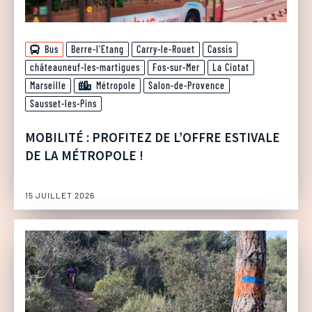
Bus
Berre-l'Etang
Carry-le-Rouet
Cassis
châteauneuf-les-martigues
Fos-sur-Mer
La Ciotat
Marseille
Métropole
Salon-de-Provence
Sausset-les-Pins
MOBILITÉ : PROFITEZ DE L’OFFRE ESTIVALE
DE LA MÉTROPOLE !
15 JUILLET 2026