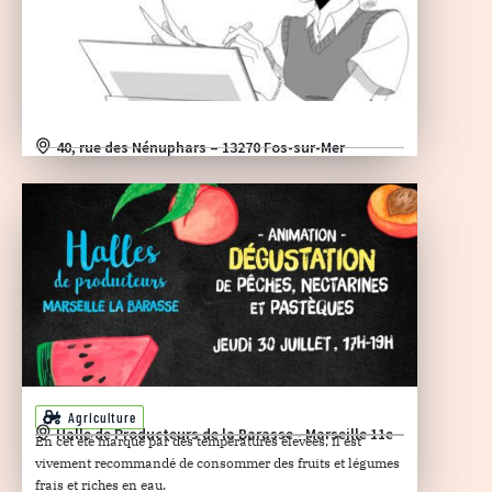
40, rue des Nénuphars – 13270 Fos-sur-Mer
Agriculture
Halle de Producteurs de la Barasse - Marseille 11e
En cet été marqué par des températures élevées, il est
vivement recommandé de consommer des fruits et légumes
frais et riches en eau.