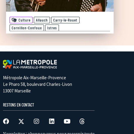
Culture
Allauch
Carry-le-Rouet
Cornillon-Confoux
Istres
Métropole Aix-Marseille-Provence
Le Pharo 58, boulevard Charles-Livon
13007 Marseille
RESTONS EN CONTACT
Newsletter : abonnez-vous pour recevoir toute