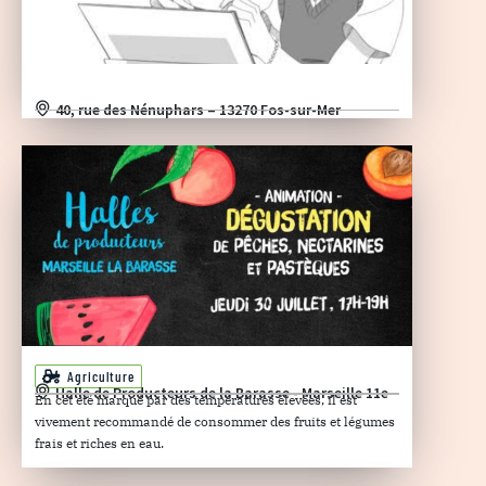
40, rue des Nénuphars – 13270 Fos-sur-Mer
Agriculture
Halle de Producteurs de la Barasse - Marseille 11e
En cet été marqué par des températures élevées, il est
vivement recommandé de consommer des fruits et légumes
frais et riches en eau.