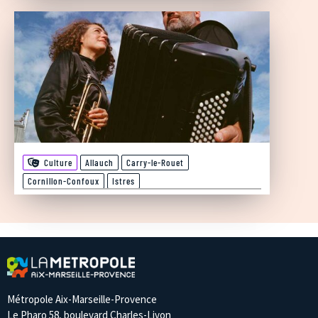
Culture
Allauch
Carry-le-Rouet
Cornillon-Confoux
Istres
Métropole Aix-Marseille-Provence
Le Pharo 58, boulevard Charles-Livon