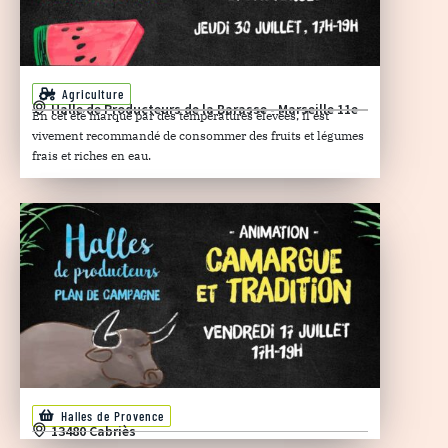
Agriculture
Halle de Producteurs de la Barasse - Marseille 11e
En cet été marqué par des températures élevées, il est
vivement recommandé de consommer des fruits et légumes
frais et riches en eau.
Halles de Provence
13480 Cabriès