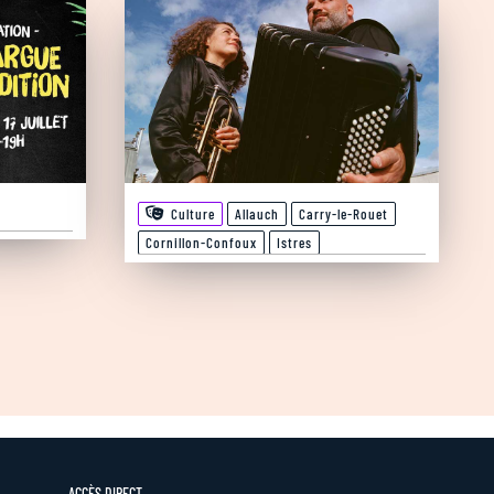
Culture
Allauch
Carry-le-Rouet
Cornillon-Confoux
Istres
ACCÈS DIRECT