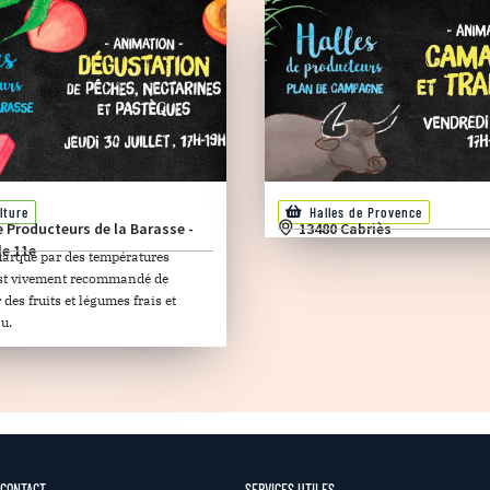
lture
Halles de Provence
e Producteurs de la Barasse -
13480 Cabriès
le 11e
marqué par des températures
 est vivement recommandé de
es fruits et légumes frais et
u.
 CONTACT
SERVICES UTILES