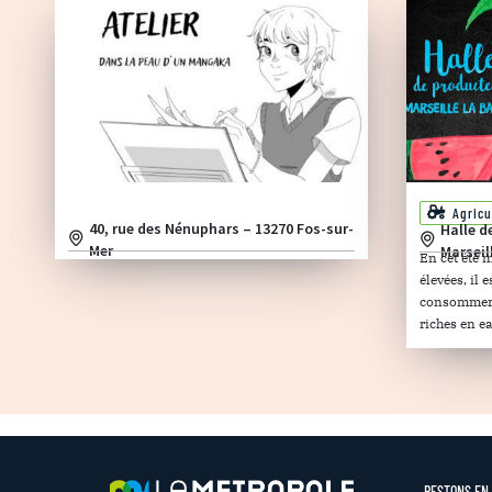
Agricu
40, rue des Nénuphars – 13270 Fos-sur-
Halle d
Mer
Marseil
En cet été 
élevées, il
consommer d
riches en ea
RESTONS EN