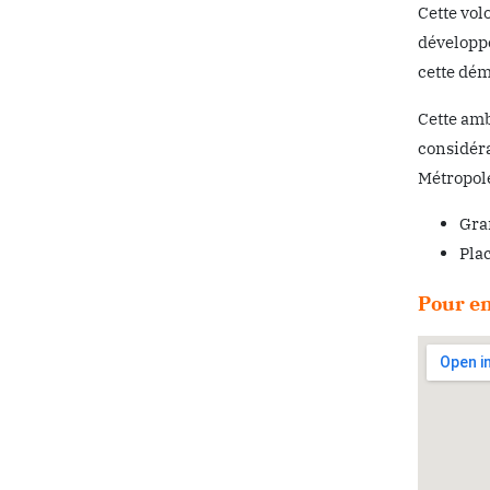
Cette vol
développe
cette dé
Cette amb
considéra
Métropole
Gra
Pla
Pour en