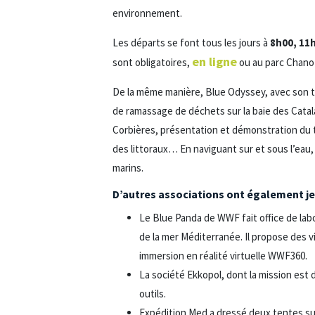
environnement.
Les départs se font tous les jours à
8h00, 11
en ligne
sont obligatoires,
ou au parc Chanot
De la même manière, Blue Odyssey, avec son 
de ramassage de déchets sur la baie des Catalan
Corbières, présentation et démonstration du t
des littoraux… En naviguant sur et sous l’eau, 
marins.
D’autres associations ont également je
Le Blue Panda de WWF fait office de lab
de la mer Méditerranée. Il propose des
immersion en réalité virtuelle WWF360.
La société Ekkopol, dont la mission est
outils.
Expédition Med a dressé deux tentes sur