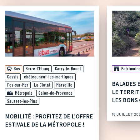
Bus
Berre-l'Etang
Carry-le-Rouet
Patrimoin
Cassis
châteauneuf-les-martigues
BALADES 
Fos-sur-Mer
La Ciotat
Marseille
LE TERRIT
Métropole
Salon-de-Provence
LES BONS 
Sausset-les-Pins
15 JUILLET 20
MOBILITÉ : PROFITEZ DE L’OFFRE
ESTIVALE DE LA MÉTROPOLE !