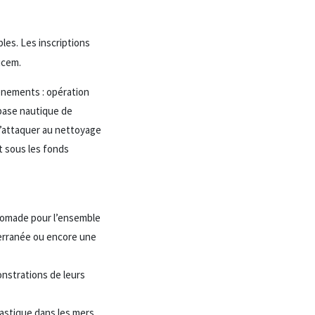
les. Les inscriptions
ucem.
énements : opération
 base nautique de
s’attaquer au nettoyage
nt sous les fonds
 nomade pour l’ensemble
terranée ou encore une
onstrations de leurs
astique dans les mers,