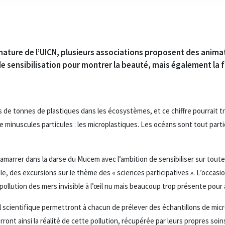
a nature de l’UICN, plusieurs associations proposent des anim
e sensibilisation pour montrer la beauté, mais également la fr
de tonnes de plastiques dans les écosystèmes, et ce chiffre pourrait tri
e minuscules particules : les microplastiques. Les océans sont tout part
marrer dans la darse du Mucem avec l’ambition de sensibiliser sur toute 
, des excursions sur le thème des « sciences participatives ». L’occasi
ollution des mers invisible à l’œil nu mais beaucoup trop présente pour 
el scientifique permettront à chacun de prélever des échantillons de mic
ront ainsi la réalité de cette pollution, récupérée par leurs propres soin