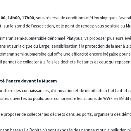
h00, 14h00, 17h00
, sous réserve de conditions météorologiques favorab
, sur le stand de l’association, et le point de rendez-vous se situe au M
trimaran semi-submersible dénommé Platypus, va proposer plusieurs év
s et sur la digue du Large, sensibilisation à la protection de la mer à la
rimaran semi-submersibe qui offre une efficacité encore inégalée pour 
il permet de collecter à la fois les déchets flottants et ceux qui repose
té l’ancre devant le Mucem
oratoire des connaissances, d’innovation et de mobilisation flottant et
 visites ouvertes au public pour comprendre les actions de WWF en Médi
 de proposer de collecter les déchets dans les ports, organisera des dém
 son bateau La Bonita où sont exposés des panneaux sur la pollution pl