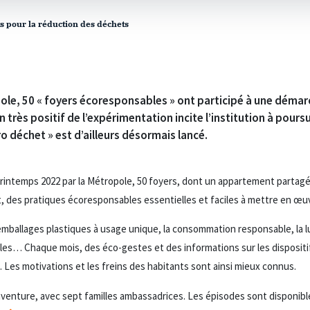
s pour la réduction des déchets
opole, 50 « foyers écoresponsables » ont participé à une démar
n très positif de l’expérimentation incite l’institution à pour
ro déchet » est d’ailleurs désormais lancé.
u printemps 2022 par la Métropole, 50 foyers, dont un appartement parta
nt, des pratiques écoresponsables essentielles et faciles à mettre en œu
emballages plastiques à usage unique, la consommation responsable, la l
tiles… Chaque mois, des éco-gestes et des informations sur les dispositi
Les motivations et les freins des habitants sont ainsi mieux connus.
’aventure, avec sept familles ambassadrices. Les épisodes sont disponib