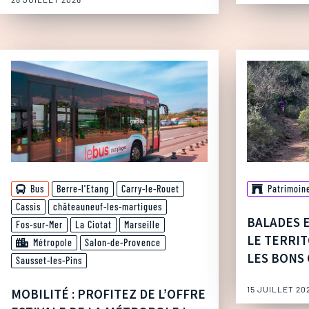
Bus
Berre-l'Etang
Carry-le-Rouet
Patrimoin
Cassis
châteauneuf-les-martigues
BALADES 
Fos-sur-Mer
La Ciotat
Marseille
LE TERRIT
Métropole
Salon-de-Provence
LES BONS 
Sausset-les-Pins
15 JUILLET 20
MOBILITÉ : PROFITEZ DE L’OFFRE