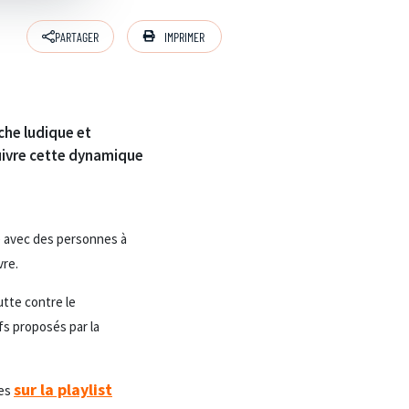
IMPRIMER
PARTAGER
che ludique et
suivre cette dynamique
gé avec des personnes à
vre.
utte contre le
fs proposés par la
sur la playlist
les